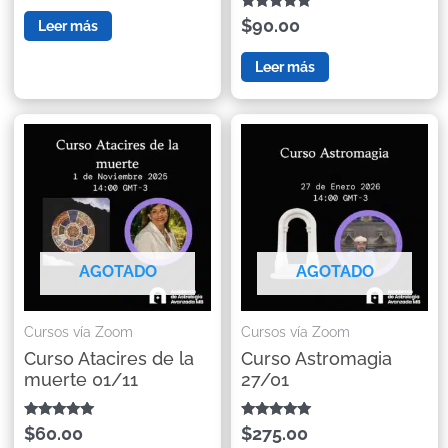
Valorado con
$90.00
Leer más
5.00
de 5
Leer más
AGOTADO
AGOTADO
Cursos vía Zoom
Cursos vía Zoom
Curso Atacires de la
Curso Astromagia
muerte 01/11
27/01
Valorado con
Valorado con
$60.00
$275.00
5.00
5.00