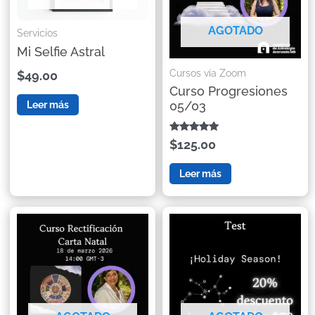
AGOTADO
Servicios
Mi Selfie Astral
Cursos vía Zoom
$49.00
Curso Progresiones
05/03
Leer más
Valorado con
$125.00
5.00
de 5
Leer más