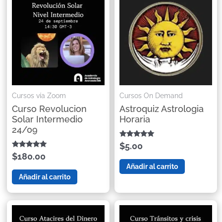
Cursos vía Zoom
Cursos On Demand
Curso Revolucion
Astroquiz Astrologia
Solar Intermedio
Horaria
24/09
Valorado con
$5.00
5.00
Valorado
$180.00
de 5
con
Añadir al carrito
4.80
de 5
Añadir al carrito