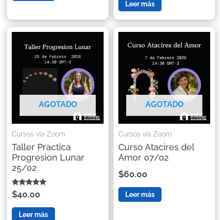
Leer más
AGOTADO
AGOTADO
Cursos vía Zoom
Cursos vía Zoom
Taller Practica
Curso Atacires del
Progresion Lunar
Amor 07/02
25/02
$60.00
Valorado con
$40.00
Leer más
5.00
de 5
Leer más