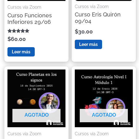
Cursos vía Zoom
Cursos vía Zoom
Curso Eris Quirón
Curso Funciones
09/04
Inferiores 29/06
$30.00
Valorado con
$60.00
5.00
Leer más
de 5
Leer más
AGOTADO
AGOTADO
Cursos vía Zoom
Cursos vía Zoom