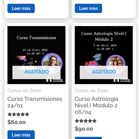
de 5
de 5
Leer más
Leer más
AGOTADO
AGOTADO
Cursos vía Zoom
Cursos vía Zoom
Curso Transmisiones
Curso Astrologia
24/01
Nivel I Modulo 2
06/04
Valorado con
$60.00
5.00
Valorado con
$90.00
de 5
5.00
Leer más
de 5