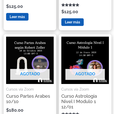
$125.00
Valorado con
$125.00
5.00
Leer más
de 5
Leer más
AGOTADO
AGOTADO
Cursos vía Zoom
Cursos vía Zoom
Curso Partes Arabes
Curso Astrologia
10/10
Nivel I Modulo 1
12/01
$180.00