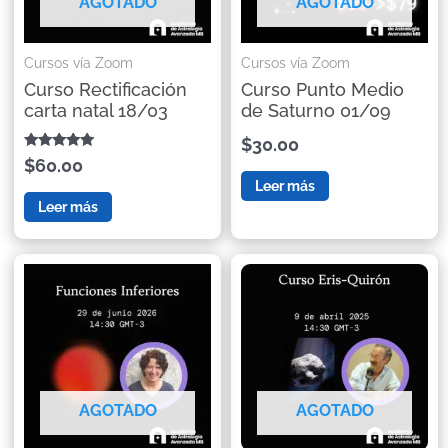
AGOTADO
AGOTADO
Cursos vía Zoom
Cursos vía Zoom
Curso Rectificación
Curso Punto Medio
carta natal 18/03
de Saturno 01/09
$30.00
Valorado con
$60.00
5.00
Leer más
de 5
Leer más
AGOTADO
AGOTADO