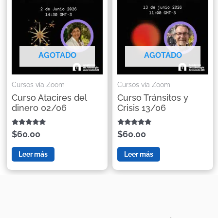
AGOTADO
AGOTADO
Cursos vía Zoom
Cursos vía Zoom
Curso Atacires del
Curso Tránsitos y
dinero 02/06
Crisis 13/06
Valorado con
Valorado con
$60.00
$60.00
5.00
5.00
de 5
de 5
Leer más
Leer más