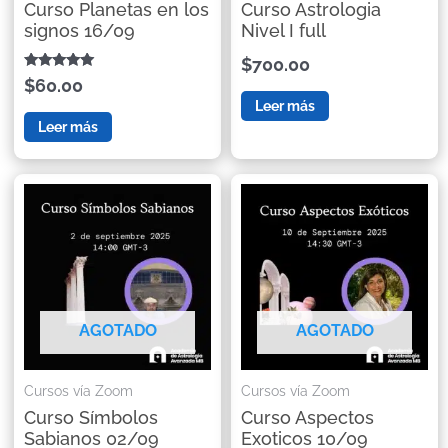
Curso Planetas en los
Curso Astrologia
signos 16/09
Nivel I full
$700.00
Valorado con
$60.00
5.00
Leer más
de 5
Leer más
AGOTADO
AGOTADO
Cursos vía Zoom
Cursos vía Zoom
Curso Símbolos
Curso Aspectos
Sabianos 02/09
Exoticos 10/09