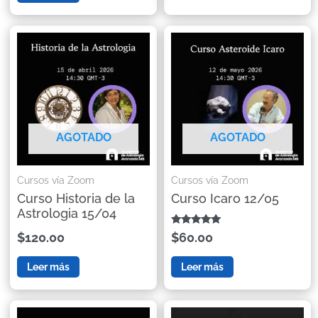
AGOTADO
AGOTADO
Cursos vía Zoom
Cursos vía Zoom
Curso Historia de la
Curso Icaro 12/05
Astrologia 15/04
Valorado con
$60.00
$120.00
5.00
de 5
Leer más
Leer más