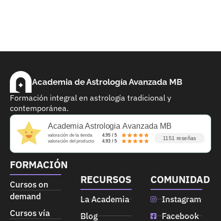
Academia de Astrología Avanzada MB
Formación integral en astrología tradicional y
contemporánea.
Academia Astrologia Avanzada MB
valoración de la tienda
4.95 / 5
1151 reseñas
valoración del producto
4.93 / 5
FORMACIÓN
RECURSOS
COMUNIDAD
Cursos on
demand
La Academia
Instagram
Cursos vía
Blog
Facebook