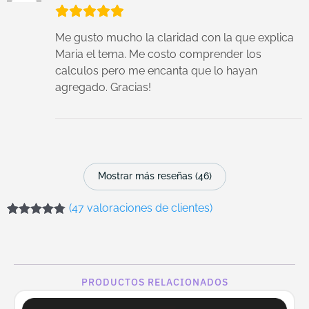
Me gusto mucho la claridad con la que explica
Maria el tema. Me costo comprender los
calculos pero me encanta que lo hayan
agregado. Gracias!
Mostrar más reseñas (46)
(
47
valoraciones de clientes)
Valorado
47
con
4.77
de
5 en base a
valoraciones
de clientes
PRODUCTOS RELACIONADOS