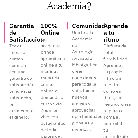
Academia?
Garantía
100%
Comunidad
Aprende
de
Online
a tu
Unirte a la
Satisfacción
ritmo
Academia
La
de
academia
Todos
Disfruta de
Astrología
brinda
nuestros
total
Avanzada
aprendizaje
cursos
flexibilidad.
MB significa
online a tu
cuentan
Aprende a
crear
medida a
con una
tu propio
conexiones
través de
garantía de
ritmo en
para toda la
cursos
satisfacción.
nuestro
vida, hacer
online a
Si no estás
curso en
nuevos
demanda o
satisfecho,
línea, sin
amigos y
cursos vía
te
restricciones
aprovechar
Zoom en
devolvemos
ni plazos.
oportunidades
vivo con
el dinero.
Toma el
globales y
estudiantes
control de
diversas.
de todas
tu
partes del
aprendizaje