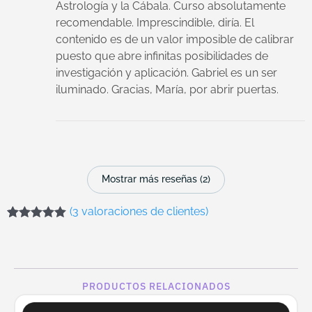
Astrología y la Cábala. Curso absolutamente
recomendable. Imprescindible, diría. El
contenido es de un valor imposible de calibrar
puesto que abre infinitas posibilidades de
investigación y aplicación. Gabriel es un ser
iluminado. Gracias, María, por abrir puertas.
Mostrar más reseñas (2)
(
3
valoraciones de clientes)
Valorado con
3
5.00
de 5 en
base a
valoraciones
de clientes
PRODUCTOS RELACIONADOS