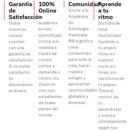
Garantía
100%
Comunidad
Aprende
de
Online
a tu
Unirte a la
Satisfacción
ritmo
Academia
La
de
academia
Todos
Disfruta de
Astrología
brinda
nuestros
total
Avanzada
aprendizaje
cursos
flexibilidad.
MB significa
online a tu
cuentan
Aprende a
crear
medida a
con una
tu propio
conexiones
través de
garantía de
ritmo en
para toda la
cursos
satisfacción.
nuestro
vida, hacer
online a
Si no estás
curso en
nuevos
demanda o
satisfecho,
línea, sin
amigos y
cursos vía
te
restricciones
aprovechar
Zoom en
devolvemos
ni plazos.
oportunidades
vivo con
el dinero.
Toma el
globales y
estudiantes
control de
diversas.
de todas
tu
partes del
aprendizaje
mundo.
y avanza
cómodamente
según tus