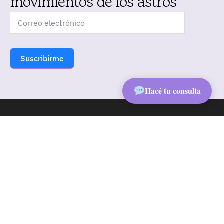
movimientos de los astros
Suscribirme
➤
Hacé tu consulta
Academia de Astrología Avanzada MB
Formación integral en astrología tradicional y
contemporánea.
Academia Astrologia Avanzada MB
valoración de la tienda
4.95 / 5
1151 reseñas
valoración del producto
4.93 / 5
FORMACIÓN