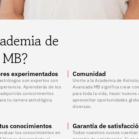
cademia de
a MB?
ores experimentados
Comunidad
astrólogos son expertos con
Unirte a la Academia de Astrolo
xperiencia. Aprenderás de los
Avanzada MB significa crear co
 adquirirás conocimientos
para toda la vida, hacer nuevos
ara tu carrera astrológica.
aprovechar oportunidades globa
diversas.
tus conocimientos
Garantía de satisfacci
evaluar tus conocimientos en
Todos nuestros cursos cuentan
a? Hemos desarrollado el
garantía de satisfacción. Si no 