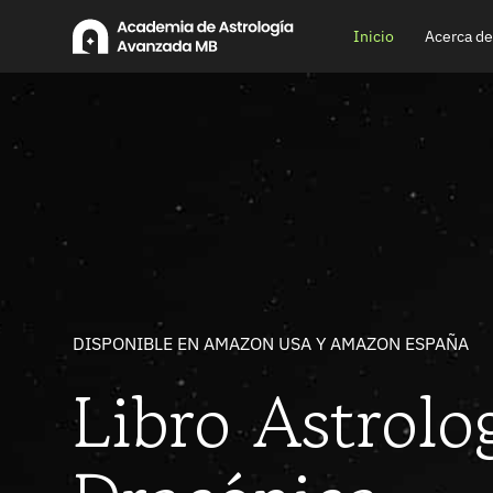
Ir
Inicio
Acerca de
al
contenido
DISPONIBLE EN AMAZON USA Y AMAZON ESPAÑA
Astrología a
Libro Astrolo
para astrólog
YA DISPONIBLE EN YOUTUBE