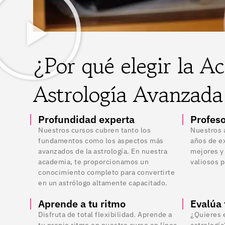
¿Por qué elegir la A
Astrología Avanzad
Profundidad experta
Profes
Nuestros cursos cubren tanto los
Nuestros 
fundamentos como los aspectos más
años de e
avanzados de la astrología. En nuestra
mejores y
academia, te proporcionamos un
valiosos p
conocimiento completo para convertirte
en un astrólogo altamente capacitado.
Aprende a tu ritmo
Evalúa 
Disfruta de total flexibilidad. Aprende a
¿Quieres 
tu propio ritmo en nuestro curso en línea,
astrologí