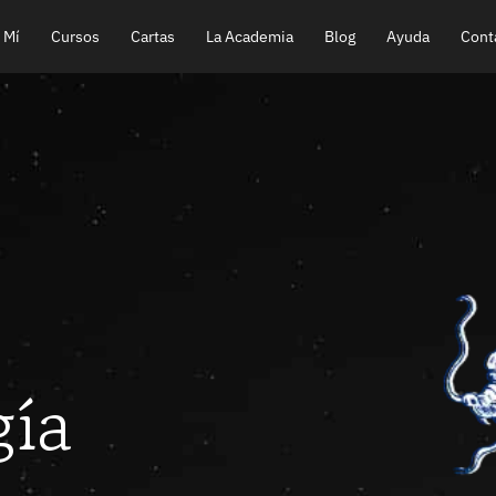
 Mí
Cursos
Cartas
La Academia
Blog
Ayuda
Cont
vanzada
gía
os