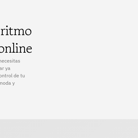
 ritmo
online
 necesitas
ar ya
ontrol de tu
ómoda y