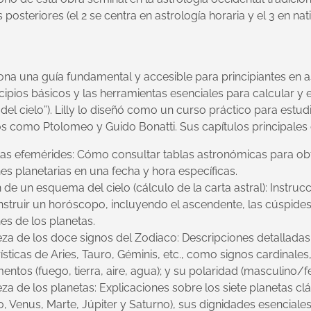
 posteriores (el 2 se centra en astrología horaria y el 3 en na
ona una guía fundamental y accesible para principiantes en a
cipios básicos y las herramientas esenciales para calcular y
del cielo”). Lilly lo diseñó como un curso práctico para estud
os como Ptolomeo y Guido Bonatti. Sus capítulos principales
las efemérides: Cómo consultar tablas astronómicas para ob
es planetarias en una fecha y hora específicas.
 de un esquema del cielo (cálculo de la carta astral): Instru
struir un horóscopo, incluyendo el ascendente, las cúspides 
es de los planetas.
za de los doce signos del Zodiaco: Descripciones detalladas
ísticas de Aries, Tauro, Géminis, etc., como signos cardinales,
entos (fuego, tierra, aire, agua); y su polaridad (masculino/
za de los planetas: Explicaciones sobre los siete planetas clá
, Venus, Marte, Júpiter y Saturno), sus dignidades esenciales