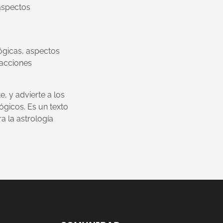
 aspectos
ógicas, aspectos
racciones
e, y advierte a los
ógicos. Es un texto
a la astrología