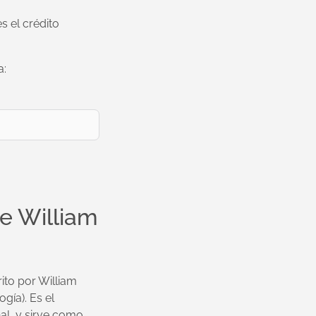
es el crédito
a:
de William
crito por William
ogía). Es el
nal, y sirve como