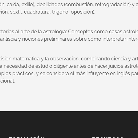
ón, caída, exilio), debilidades (combustión, retrogradación) y
ión, sextil, cuadratura, trígono, oposición).
torios al arte de la astrología: Conceptos como casas astrol
 antiscia y nociones preliminares sobre cómo interpretar inte
recisión matemática y la observación, combinando ciencia y art
a necesidad de estudio diligente antes de hacer juicios astrol
plos prácticos, y se considera el más influyente en inglés par
icional.