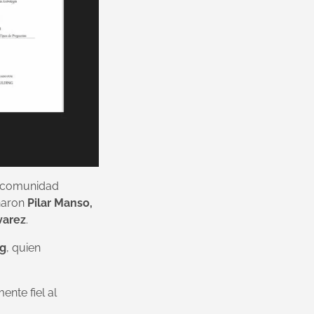
la comunidad
ñaron
Pilar Manso,
varez
.
ng
, quien
ente fiel al