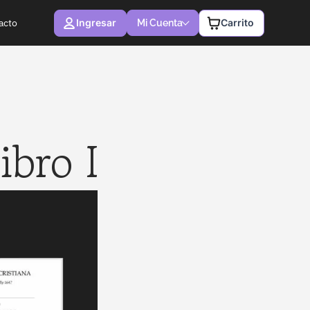
Ingresar
Carrito
acto
Mi Cuenta
ibro I