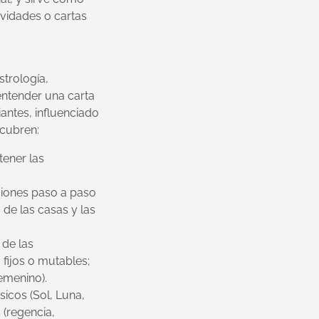
tividades o cartas
strología,
 entender una carta
iantes, influenciado
 cubren:
tener las
cciones paso a paso
de las casas y las
 de las
 fijos o mutables;
femenino).
sicos (Sol, Luna,
 (regencia,