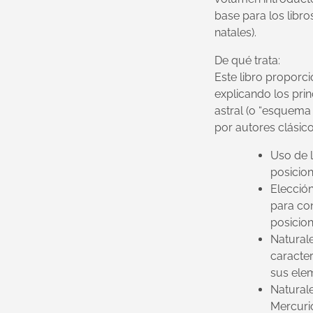
base para los libros
natales).
De qué trata:
Este libro proporci
explicando los prin
astral (o “esquema 
por autores clásic
Uso de 
posicion
Elección
para con
posicion
Naturale
caracter
sus elem
Naturale
Mercurio