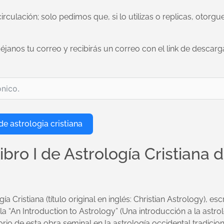
 circulación; solo pedimos que, si lo utilizas o replicas, otorgu
janos tu correo y recibirás un correo con el link de descarg
o
de astrologia cristiana
libro I de Astrología Cristiana 
gía Cristiana (título original en inglés: Christian Astrology), es
tula “An Introduction to Astrology” (Una introducción a la astrol
io de esta obra seminal en la astrología occidental tradicio