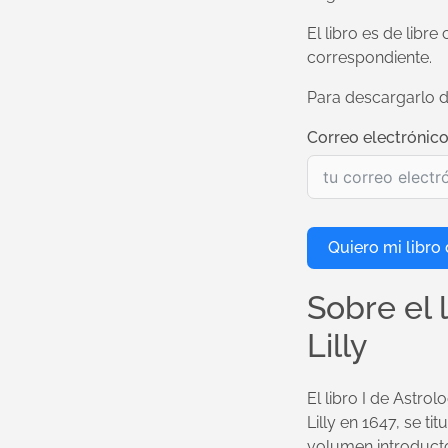
El libro es de libre
correspondiente.
Para descargarlo dé
Correo electrónic
Quiero mi libro 
Sobre el 
Lilly
El libro I de Astrolo
Lilly en 1647, se ti
volumen introductor