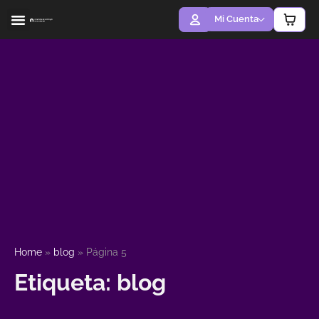
Ir
Mi Cuenta
al
contenido
ACERCA DE MÍ
LA ACADEMIA
Home
»
blog
»
Página 5
Etiqueta: blog