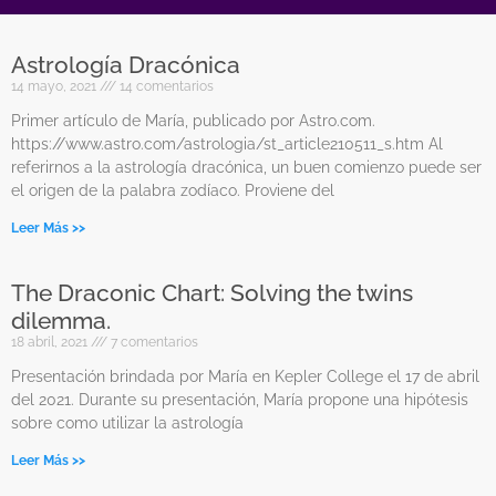
Astrología Dracónica
Página
Página
Página
Página
Página
14 mayo, 2021
14 comentarios
Primer artículo de María, publicado por Astro.com.
https://www.astro.com/astrologia/st_article210511_s.htm Al
referirnos a la astrología dracónica, un buen comienzo puede ser
el origen de la palabra zodíaco. Proviene del
Leer Más >>
The Draconic Chart: Solving the twins
dilemma.
18 abril, 2021
7 comentarios
Presentación brindada por María en Kepler College el 17 de abril
del 2021. Durante su presentación, María propone una hipótesis
sobre como utilizar la astrología
Leer Más >>