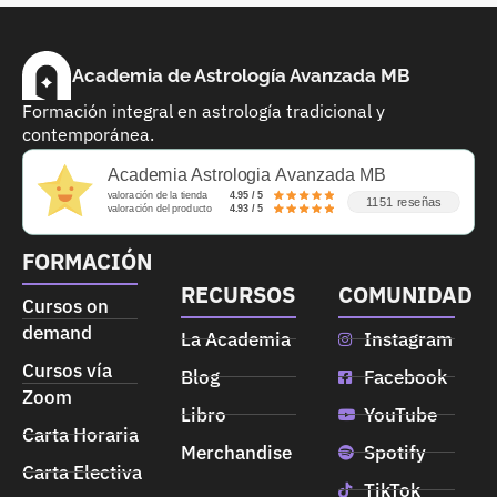
Academia de Astrología Avanzada MB
Formación integral en astrología tradicional y
contemporánea.
Academia Astrologia Avanzada MB
valoración de la tienda
4.95 / 5
1151 reseñas
valoración del producto
4.93 / 5
FORMACIÓN
RECURSOS
COMUNIDAD
Cursos on
demand
La Academia
Instagram
Cursos vía
Blog
Facebook
Zoom
Libro
YouTube
Carta Horaria
Merchandise
Spotify
Carta Electiva
TikTok