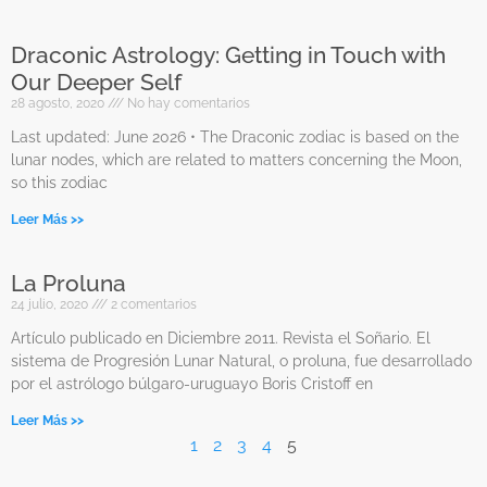
Draconic Astrology: Getting in Touch with
Our Deeper Self
28 agosto, 2020
No hay comentarios
Last updated: June 2026 • The Draconic zodiac is based on the
lunar nodes, which are related to matters concerning the Moon,
so this zodiac
Leer Más >>
La Proluna
24 julio, 2020
2 comentarios
Artículo publicado en Diciembre 2011. Revista el Soñario. El
sistema de Progresión Lunar Natural, o proluna, fue desarrollado
por el astrólogo búlgaro-uruguayo Boris Cristoff en
Leer Más >>
1
2
3
4
5