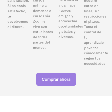
para toda la
cursos
satisfacción.
nuestro
vida, hacer
online a
Si no estás
curso en
nuevos
demanda o
satisfecho,
línea, sin
amigos y
cursos vía
te
restricciones
aprovechar
Zoom en
devolvemos
ni plazos.
oportunidades
vivo con
el dinero.
Toma el
globales y
estudiantes
control de
diversas.
de todas
tu
partes del
aprendizaje
mundo.
y avanza
cómodamente
según tus
necesidades.
Comprar ahora