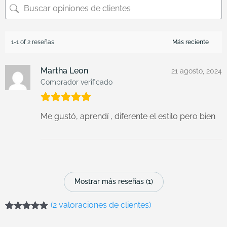
1-1 of 2 reseñas
Martha Leon
21 agosto, 2024
Comprador verificado
Me gustó, aprendí , diferente el estilo pero bien
Mostrar más reseñas (1)
(
2
valoraciones de clientes)
Valorado con
2
5.00
de 5 en