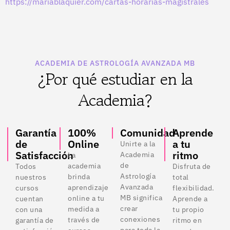
https://mariablaquier.com/cartas-horarias-magistrales
ACADEMIA DE ASTROLOGÍA AVANZADA MB
¿Por qué estudiar en la
Academia?
Garantía
100%
Comunidad
Aprende
de
Online
a tu
Unirte a la
Satisfacción
ritmo
Academia
La
de
academia
Todos
Disfruta de
Astrología
brinda
nuestros
total
Avanzada
aprendizaje
cursos
flexibilidad.
MB significa
online a tu
cuentan
Aprende a
crear
medida a
con una
tu propio
conexiones
través de
garantía de
ritmo en