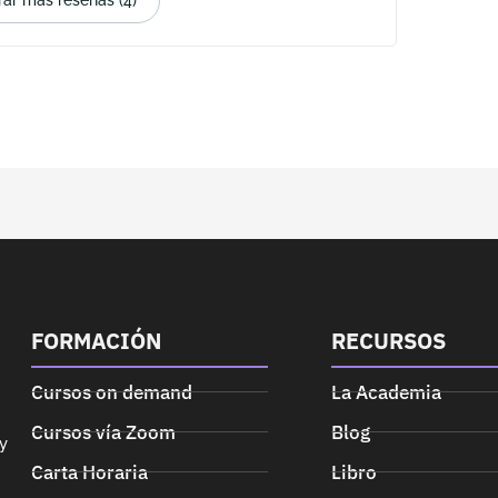
ar más reseñas (4)
FORMACIÓN
RECURSOS
Cursos on demand
La Academia
Cursos vía Zoom
Blog
y
Carta Horaria
Libro