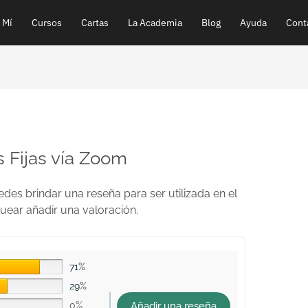
 Mí
Cursos
Cartas
La Academia
Blog
Ayuda
Cont
s Fijas vía Zoom
des brindar una reseña para ser utilizada en el
quear añadir una valoración.
71%
29%
Añadir una reseña
0%