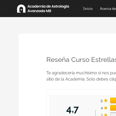
Ir
Inicio
Acerca de
al
contenido
Reseña Curso Estrella
Te agradecería muchísimo si nos pue
sitio de la Academia. Solo debes cli
5
4,7
4
3