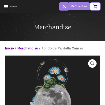
Ir
Mi Cuenta
al
contenido
ACERCA DE MÍ
LA ACADEMIA
Merchandise
Inicio
/
Merchandise
/ Fondo de Pantalla Cáncer