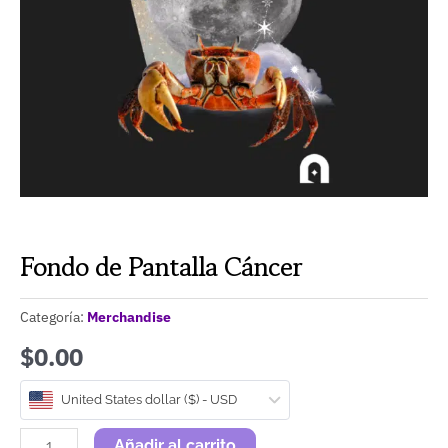
Fondo de Pantalla Cáncer
Categoría:
Merchandise
$0.00
Fondo
United States dollar ($) - USD
de
Pantalla
Añadir al carrito