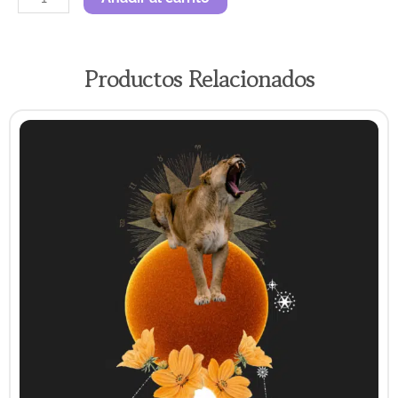
Cáncer
cantidad
Productos Relacionados