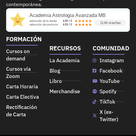
contemporánea.
Academia Astrologia Avanzada MB
valoración de la tienda
4.95 / 5
1149 reseñas
valoración del producto
4.93 / 5
FORMACIÓN
RECURSOS
COMUNIDAD
Cursos on
demand
La Academia
Instagram
Cursos vía
Blog
Facebook
Zoom
Libro
YouTube
Carta Horaria
Merchandise
Spotify
Carta Electiva
TikTok
Rectificación
X (ex-
de Carta
Twitter)
➤