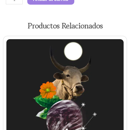
Aries
cantidad
Productos Relacionados