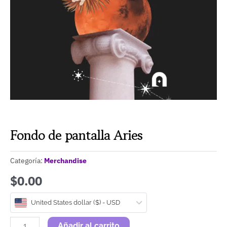
Fondo de pantalla Aries
Categoría:
Merchandise
$0.00
Fondo
United States dollar ($) - USD
de
pantalla
Añadir al carrito