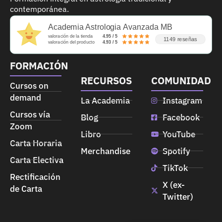
contemporánea.
Academia Astrologia Avanzada MB
valoración de la tienda
4.95 / 5
1149 reseñas
valoración del producto
4.93 / 5
FORMACIÓN
RECURSOS
COMUNIDAD
Cursos on
demand
La Academia
Instagram
Cursos vía
Blog
Facebook
Zoom
Libro
YouTube
Carta Horaria
Merchandise
Spotify
Carta Electiva
TikTok
Rectificación
X (ex-
de Carta
Twitter)
➤