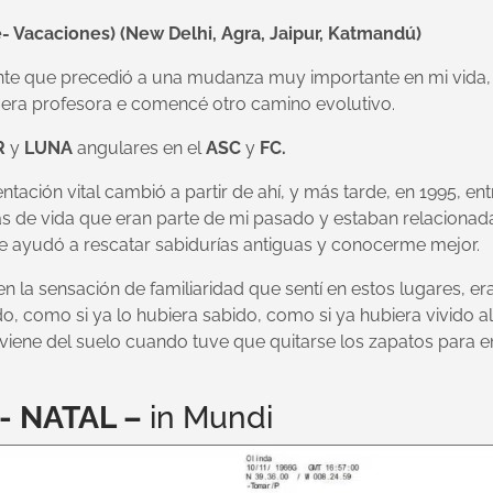
e- Vacaciones)
(New Delhi, Agra, Jaipur, Katmandú)
te que precedió a una mudanza muy importante en mi vida, s
 era profesora e comencé otro camino evolutivo.
R
y
LUNA
angulares en el
ASC
y
FC.
ntación vital cambió a partir de ahí, y más tarde, en 1995, en
ías de vida que eran parte de mi pasado y estaban relacionad
me ayudó a rescatar sabidurías antiguas y conocerme mejor.
n la sensación de familiaridad que sentí en estos lugares, er
, como si ya lo hubiera sabido, como si ya hubiera vivido all
 viene del suelo cuando tuve que quitarse los zapatos para en
- NATAL –
in Mundi