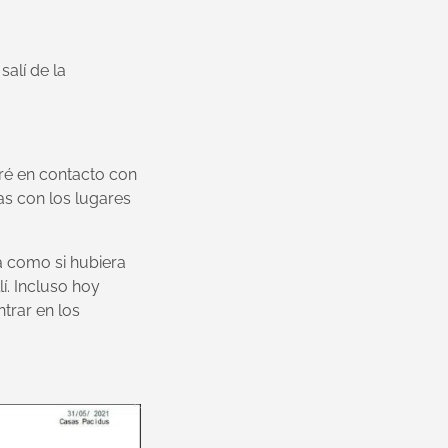
alí de la
tré en contacto con
as con los lugares
a como si hubiera
í. Incluso hoy
trar en los