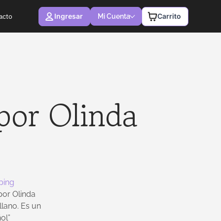
Ingresar
Carrito
acto
Mi Cuenta
por Olinda
ping
por Olinda
lano. Es un
ol”