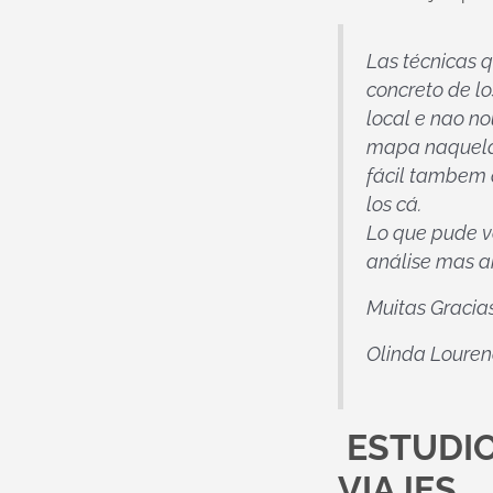
Las técnicas 
concreto de l
local e nao no
mapa naquela 
fácil tambem d
los cá.
Lo que pude v
análise mas 
Muitas Gracia
Olinda Loure
ESTUDI
VIAJES