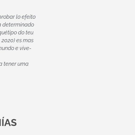
robar lo efeito
um determinado
rquétipo do teu
e 2020) es mas
mundo e vive-
ra tener uma
ÍAS