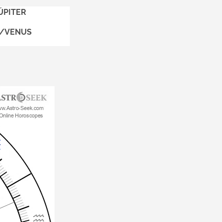
ÚPITER
R/VENUS