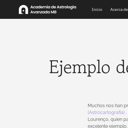
Ir
Inicio
Acerca de
al
contenido
Ejemplo d
Muchos nos han pr
(Astrocartografía)
.
Lourenço, quien pa
excelente ejemplo.