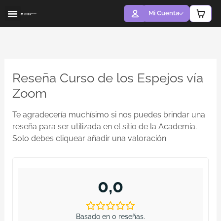
Ir
Mi Cuenta
al
contenido
ACERCA DE MÍ
LA ACADEMIA
Reseña Curso de los Espejos vía
Zoom
Te agradecería muchísimo si nos puedes brindar una
reseña para ser utilizada en el sitio de la Academia.
Solo debes cliquear añadir una valoración.
0,0
Basado en 0 reseñas.