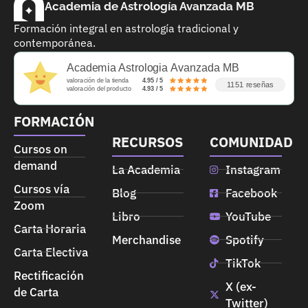
Academia de Astrología Avanzada MB
Formación integral en astrología tradicional y
contemporánea.
Academia Astrologia Avanzada MB
valoración de la tienda
4.95 / 5
1151 reseñas
valoración del producto
4.93 / 5
FORMACIÓN
RECURSOS
COMUNIDAD
Cursos on
demand
La Academia
Instagram
Cursos vía
Blog
Facebook
Zoom
Libro
YouTube
Carta Horaria
Merchandise
Spotify
Carta Electiva
TikTok
Rectificación
X (ex-
de Carta
Twitter)