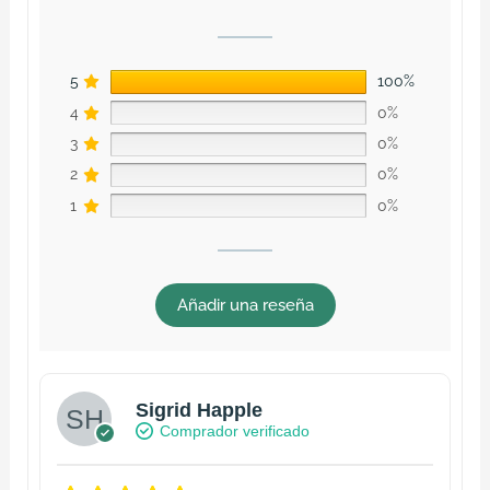
5
100%
4
0%
3
0%
2
0%
1
0%
Añadir una reseña
Sigrid Happle
Comprador verificado