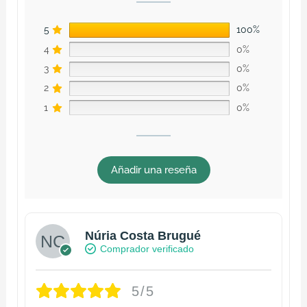
5
100%
4
0%
3
0%
2
0%
1
0%
Añadir una reseña
Núria Costa Brugué
Comprador verificado
5/5