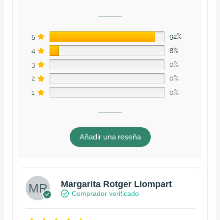
5
92%
4
8%
3
0%
2
0%
1
0%
Añadir una reseña
Margarita Rotger Llompart
Comprador verificado